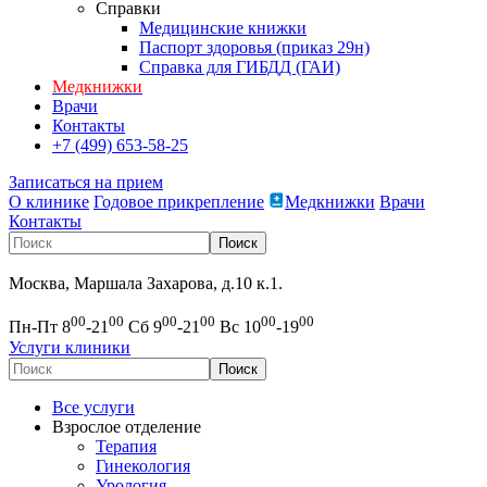
Справки
Медицинские книжки
Паспорт здоровья (приказ 29н)
Справка для ГИБДД (ГАИ)
Медкнижки
Врачи
Контакты
+7 (499) 653-58-25
Записаться на прием
О клинике
Годовое прикрепление
Медкнижки
Врачи
Контакты
Москва, Маршала Захарова, д.10 к.1.
00
00
00
00
00
00
Пн-Пт 8
-21
Сб 9
-21
Вс 10
-19
Услуги клиники
Все услуги
Взрослое отделение
Терапия
Гинекология
Урология