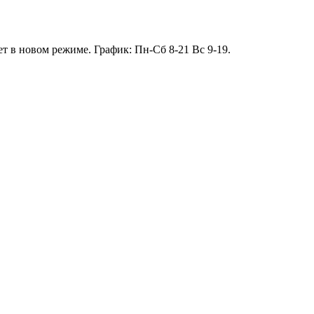
т в новом режиме. График: Пн-Сб 8-21 Вс 9-19.
13.01 короткий день до 13:00