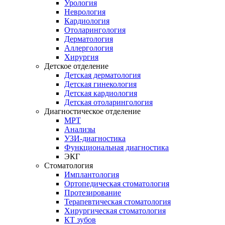
Урология
Неврология
Кардиология
Отоларингология
Дерматология
Аллергология
Хирургия
Детское отделение
Детская дерматология
Детская гинекология
Детская кардиология
Детская отоларингология
Диагностическое отделение
МРТ
Анализы
УЗИ-диагностика
Функциональная диагностика
ЭКГ
Стоматология
Имплантология
Ортопедическая стоматология
Протезирование
Терапевтическая стоматология
Хирургическая стоматология
КТ зубов