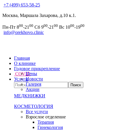
+7 (499) 653-58-25
Москва, Маршала Захарова, д.10 к.1.
00
00
00
00
00
00
Пн-Пт 8
-21
Сб 9
-21
Вс 10
-19
info@orekhovo.clinic
Главная
О клинике
Годовое прикрепление
Цены
COVID
Новости
Услуги
Галерея
Акции
МЕДКНИЖКИ
КОСМЕТОЛОГИЯ
Все услуги
Взрослое отделение
Терапия
Гинекология