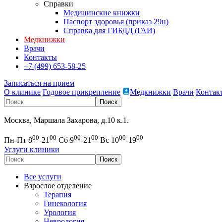
Справки
Медицинские книжки
Паспорт здоровья (приказ 29н)
Справка для ГИБДД (ГАИ)
Медкнижки
Врачи
Контакты
+7 (499) 653-58-25
Записаться на прием
О клинике
Годовое прикрепление
Медкнижки
Врачи
Контак
Москва, Маршала Захарова, д.10 к.1.
00
00
00
00
00
00
Пн-Пт 8
-21
Сб 9
-21
Вс 10
-19
Услуги клиники
Все услуги
Взрослое отделение
Терапия
Гинекология
Урология
Неврология