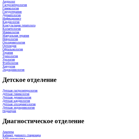
Андролог
Гастроэнтерология
Гинекология
Гирудотерапия
Дерматология
Инфекционист
Кардиология
Консультация гепатолога
Косметология
Маммология
Мануальная терапия
Неврология
Отоларингология
Ортопедия
Офтальмология
Терапия
Трихология
Урология
Флебология
Хирургия
Эндокринология
Детское отделение
Детская гастроэнтерология
Детская гинекология
Детская дерматология
Детская кардиология
Детская отоларингология
Детская эндокринология
Педиатрия
Диагностическое отделение
Анализы
Кабинет дневного стационара
УЗИ-диагностика