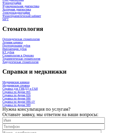
Флюорография
Функциональная диагностика
Холтерная диагностика
Электрокардиография
Физиотерапевтический кабинет
МРТ
Стоматология
Ортопедическая стоматология
Лечение кариеса
Протезирование зубов
Имплантация зубов
КТ зубов
Стоматология в Орехово
Терапевтическая стоматология
Хирургическая стоматология
Справки и медкнижки
Медицинские книжки
Медицинские справки
Справка для ГИБДД и ГАИ
Справка по форме 001
Справка по форме 026
Справка по форме 086
Справка по форме 086-1У
Справка по форме 989
Нужна консультация по услугам?
Оставьте заявку, мы ответим на ваши вопросы: