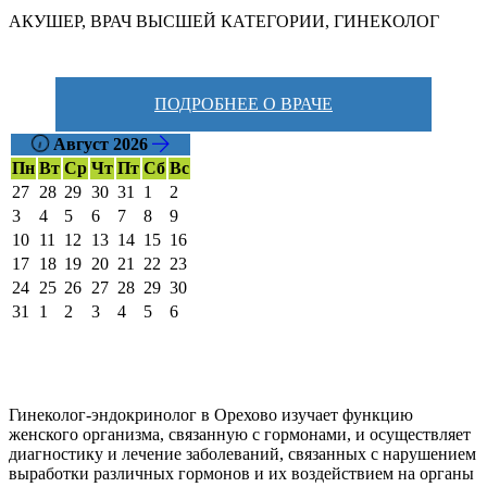
АКУШЕР
,
ВРАЧ ВЫСШЕЙ КАТЕГОРИИ
,
ГИНЕКОЛОГ
ПОДРОБНЕЕ О ВРАЧЕ
Август 2026
Пн
Вт
Ср
Чт
Пт
Сб
Вс
27
28
29
30
31
1
2
3
4
5
6
7
8
9
10
11
12
13
14
15
16
17
18
19
20
21
22
23
24
25
26
27
28
29
30
31
1
2
3
4
5
6
Гинеколог-эндокринолог в Орехово изучает функцию
женского организма, связанную с гормонами, и осуществляет
диагностику и лечение заболеваний, связанных с нарушением
выработки различных гормонов и их воздействием на органы