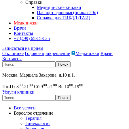
Справки
Медицинские книжки
Паспорт здоровья (приказ 29н)
Справка для ГИБДД (ГАИ)
Медкнижки
Врачи
Контакты
+7 (499) 653-58-25
Записаться на прием
О клинике
Годовое прикрепление
Медкнижки
Врачи
Контакты
Москва, Маршала Захарова, д.10 к.1.
00
00
00
00
00
00
Пн-Пт 8
-21
Сб 9
-21
Вс 10
-19
Услуги клиники
Все услуги
Взрослое отделение
Терапия
Гинекология
Урология