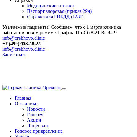
Справки
Медицинские книжки
Паспорт здоровья (приказ 29н)
Справка для ГИБДД (ГАИ)
Уважаемые пациенты! Сообщаем, что с 1 марта клиника
работает в новом режиме. График: Пн-Сб 8-21 Вс 9-19.
info@orekhovo.clinic
+7 (499) 653-58-25
info@orekhovo.clinic
Записаться
Перейти
к
13.01 короткий день до 13:00
содержанию
Главная
О клинике
Новости
Галерея
Акции
Лицензии
Годовое прикрепление
Услуги