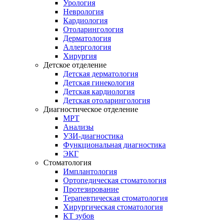
Урология
Неврология
Кардиология
Отоларингология
Дерматология
Аллергология
Хирургия
Детское отделение
Детская дерматология
Детская гинекология
Детская кардиология
Детская отоларингология
Диагностическое отделение
МРТ
Анализы
УЗИ-диагностика
Функциональная диагностика
ЭКГ
Стоматология
Имплантология
Ортопедическая стоматология
Протезирование
Терапевтическая стоматология
Хирургическая стоматология
КТ зубов