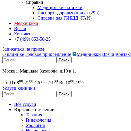
Справки
Медицинские книжки
Паспорт здоровья (приказ 29н)
Справка для ГИБДД (ГАИ)
Медкнижки
Врачи
Контакты
+7 (499) 653-58-25
Записаться на прием
О клинике
Годовое прикрепление
Медкнижки
Врачи
Контак
Москва, Маршала Захарова, д.10 к.1.
00
00
00
00
00
00
Пн-Пт 8
-21
Сб 9
-21
Вс 10
-19
Услуги клиники
Все услуги
Взрослое отделение
Терапия
Гинекология
Урология
Неврология