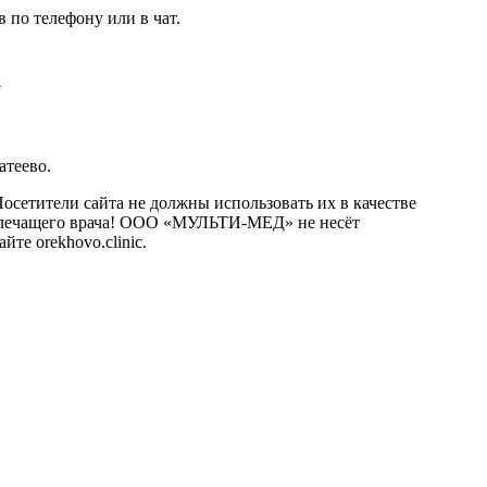
 по телефону или в чат.
7
атеево.
сетители сайта не должны использовать их в качестве
о лечащего врача! ООО «МУЛЬТИ-МЕД» не несёт
те orekhovo.clinic.