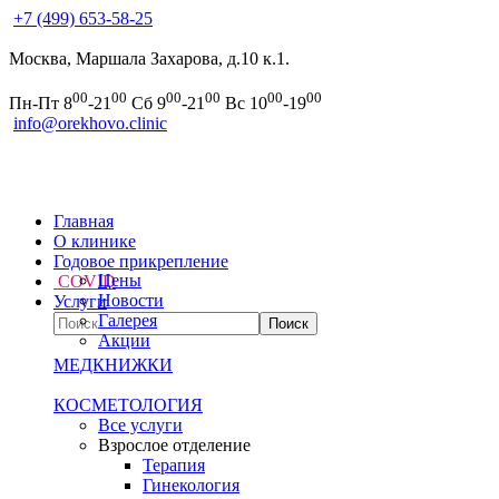
+7 (499) 653-58-25
Москва, Маршала Захарова, д.10 к.1.
00
00
00
00
00
00
Пн-Пт 8
-21
Сб 9
-21
Вс 10
-19
info@orekhovo.clinic
Главная
О клинике
Годовое прикрепление
Цены
COVID
Новости
Услуги
Галерея
Акции
МЕДКНИЖКИ
КОСМЕТОЛОГИЯ
Все услуги
Взрослое отделение
Терапия
Гинекология