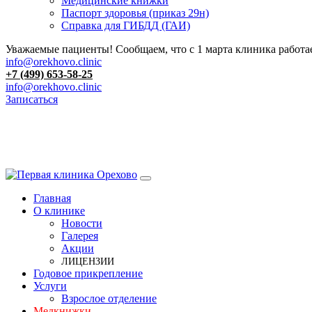
Медицинские книжки
Паспорт здоровья (приказ 29н)
Справка для ГИБДД (ГАИ)
Уважаемые пациенты! Сообщаем, что с 1 марта клиника работае
info@orekhovo.clinic
+7 (499) 653-58-25
info@orekhovo.clinic
Записаться
Перейти
к
содержанию
Главная
О клинике
Новости
Галерея
Акции
ЛИЦЕНЗИИ
Годовое прикрепление
Услуги
Взрослое отделение
Медкнижки