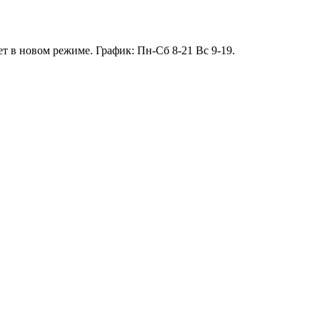
т в новом режиме. График: Пн-Сб 8-21 Вс 9-19.
13.01 короткий день до 13:00