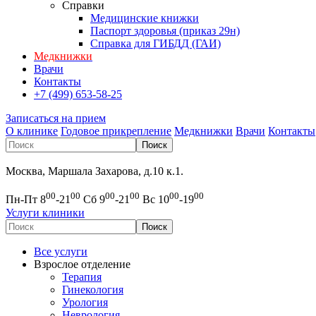
Справки
Медицинские книжки
Паспорт здоровья (приказ 29н)
Справка для ГИБДД (ГАИ)
Медкнижки
Врачи
Контакты
+7 (499) 653-58-25
Записаться на прием
О клинике
Годовое прикрепление
Медкнижки
Врачи
Контакты
Москва, Маршала Захарова, д.10 к.1.
00
00
00
00
00
00
Пн-Пт 8
-21
Сб 9
-21
Вс 10
-19
Услуги клиники
Все услуги
Взрослое отделение
Терапия
Гинекология
Урология
Неврология