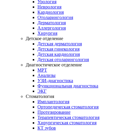
Урология
Неврология
Кардиология
Отоларингология
Дерматология
Аллергология
Хирургия
Детское отделение
Детская дерматология
Детская гинекология
Детская кардиология
Детская отоларингология
Диагностическое отделение
МРТ
Анализы
УЗИ-диагностика
Функциональная диагностика
ЭКГ
Стоматология
Имплантология
Ортопедическая стоматология
Протезирование
Терапевтическая стоматология
Хирургическая стоматология
КТ зубов