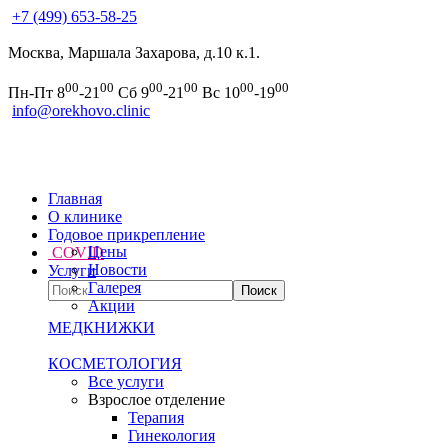
+7 (499) 653-58-25
Москва, Маршала Захарова, д.10 к.1.
00
00
00
00
00
00
Пн-Пт 8
-21
Сб 9
-21
Вс 10
-19
info@orekhovo.clinic
Главная
О клинике
Годовое прикрепление
Цены
COVID
Новости
Услуги
Галерея
Акции
МЕДКНИЖКИ
КОСМЕТОЛОГИЯ
Все услуги
Взрослое отделение
Терапия
Гинекология