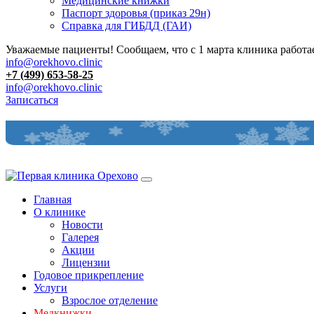
Медицинские книжки
Паспорт здоровья (приказ 29н)
Справка для ГИБДД (ГАИ)
Уважаемые пациенты! Сообщаем, что с 1 марта клиника работае
info@orekhovo.clinic
+7 (499) 653-58-25
info@orekhovo.clinic
Записаться
Перейти
к
содержанию
Главная
О клинике
Новости
Галерея
Акции
Лицензии
Годовое прикрепление
Услуги
Взрослое отделение
Медкнижки