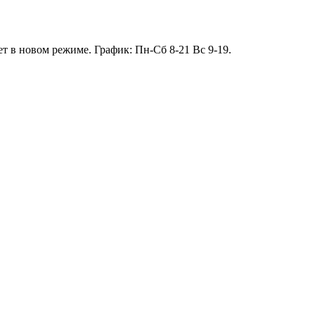
т в новом режиме. График: Пн-Сб 8-21 Вс 9-19.
13.01 короткий день до 13:00