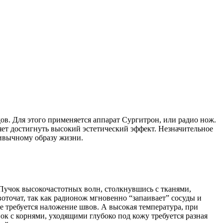
ов. Для этого применяется аппарат Сургитрон, или радио нож.
яет достигнуть высокий эстетический эффект. Незначительное
ивычному образу жизни.
Пучок высокочастотных волн, столкнувшись с тканями,
воточат, так как радионож мгновенно “запаивает” сосуды и
е требуется наложение швов. А высокая температура, при
ок с корнями, уходящими глубоко под кожу требуется разная