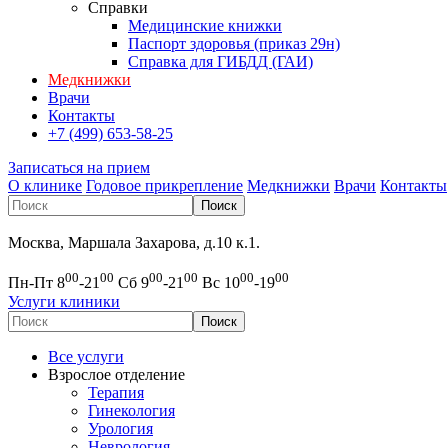
Справки
Медицинские книжки
Паспорт здоровья (приказ 29н)
Справка для ГИБДД (ГАИ)
Медкнижки
Врачи
Контакты
+7 (499) 653-58-25
Записаться на прием
О клинике
Годовое прикрепление
Медкнижки
Врачи
Контакты
Москва, Маршала Захарова, д.10 к.1.
00
00
00
00
00
00
Пн-Пт 8
-21
Сб 9
-21
Вс 10
-19
Услуги клиники
Все услуги
Взрослое отделение
Терапия
Гинекология
Урология
Неврология