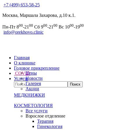
+7 (499) 653-58-25
Москва, Маршала Захарова, д.10 к.1.
00
00
00
00
00
00
Пн-Пт 8
-21
Сб 9
-21
Вс 10
-19
info@orekhovo.clinic
Главная
О клинике
Годовое прикрепление
Цены
COVID
Новости
Услуги
Галерея
Акции
МЕДКНИЖКИ
КОСМЕТОЛОГИЯ
Все услуги
Взрослое отделение
Терапия
Гинекология