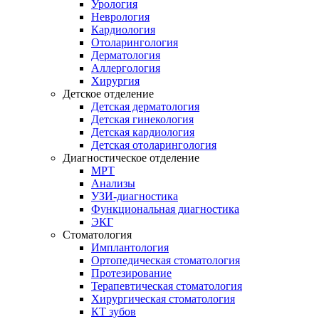
Урология
Неврология
Кардиология
Отоларингология
Дерматология
Аллергология
Хирургия
Детское отделение
Детская дерматология
Детская гинекология
Детская кардиология
Детская отоларингология
Диагностическое отделение
МРТ
Анализы
УЗИ-диагностика
Функциональная диагностика
ЭКГ
Стоматология
Имплантология
Ортопедическая стоматология
Протезирование
Терапевтическая стоматология
Хирургическая стоматология
КТ зубов