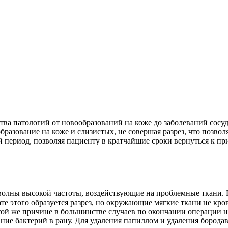
ва патологий от новообразований на коже до заболеваний сосуд
азование на коже и слизистых, не совершая разрез, что позвол
период, позволяя пациенту в кратчайшие сроки вернуться к пр
олны высокой частоты, воздействующие на проблемные ткани. 
ате этого образуется разрез, но окружающие мягкие ткани не кро
той же причине в большинстве случаев по окончании операции н
ние бактерий в рану. Для удаления папиллом и удаления бородав