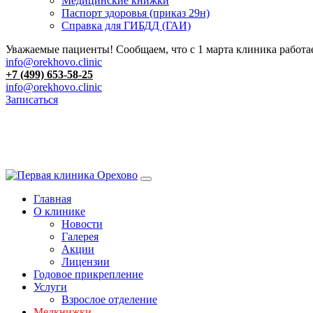
Медицинские книжки
Паспорт здоровья (приказ 29н)
Справка для ГИБДД (ГАИ)
Уважаемые пациенты! Сообщаем, что с 1 марта клиника работае
info@orekhovo.clinic
+7 (499) 653-58-25
info@orekhovo.clinic
Записаться
Перейти
к
содержанию
Главная
О клинике
Новости
Галерея
Акции
Лицензии
Годовое прикрепление
Услуги
Взрослое отделение
Медкнижки