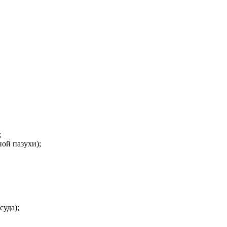
;
ой пазухи);
суда);