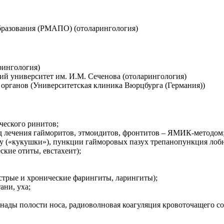
бразования (РМАПО) (отоларингология)
рингология)
й университет им. И.М. Сеченова (отоларингология)
органов (Университетская клиника Вюрцбурга (Германия))
ческого ринитов;
д лечения гайморитов, этмоидитов, фронтитов – ЯМИК-методом
 («кукушки»), пункции гайморовых пазух трепанопункция лобн
ские отиты, евстахеит);
острые и хронические фарингиты, ларингиты);
ани, уха;
нады полости носа, радиоволновая коагуляция кровоточащего со