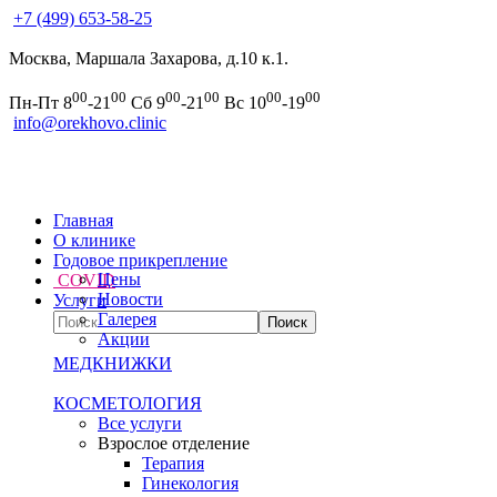
+7 (499) 653-58-25
Москва, Маршала Захарова, д.10 к.1.
00
00
00
00
00
00
Пн-Пт 8
-21
Сб 9
-21
Вс 10
-19
info@orekhovo.clinic
Главная
О клинике
Годовое прикрепление
Цены
COVID
Новости
Услуги
Галерея
Акции
МЕДКНИЖКИ
КОСМЕТОЛОГИЯ
Все услуги
Взрослое отделение
Терапия
Гинекология