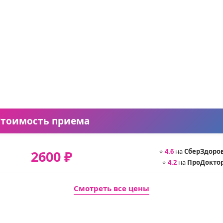
Стоимость приема
⭐
4.6
на
СберЗдоро
2600 ₽
⭐
4.2
на
ПроДокто
Смотреть все цены