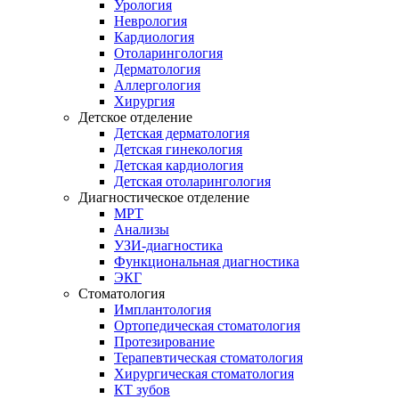
Урология
Неврология
Кардиология
Отоларингология
Дерматология
Аллергология
Хирургия
Детское отделение
Детская дерматология
Детская гинекология
Детская кардиология
Детская отоларингология
Диагностическое отделение
МРТ
Анализы
УЗИ-диагностика
Функциональная диагностика
ЭКГ
Стоматология
Имплантология
Ортопедическая стоматология
Протезирование
Терапевтическая стоматология
Хирургическая стоматология
КТ зубов