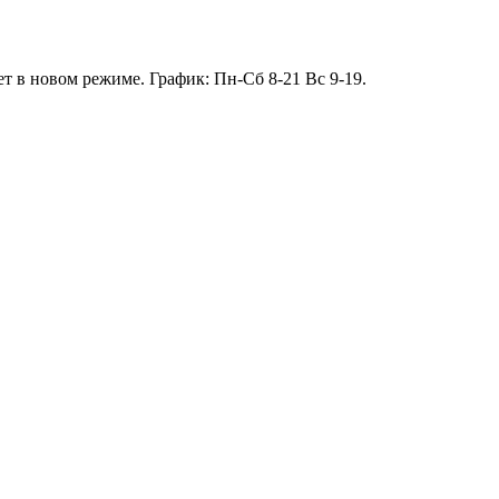
т в новом режиме. График: Пн-Сб 8-21 Вс 9-19.
13.01 короткий день до 13:00