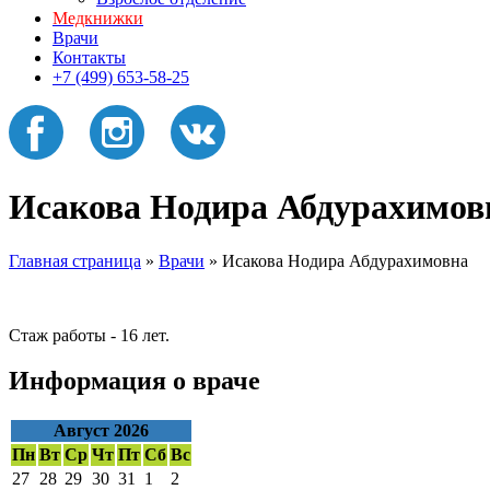
Медкнижки
Врачи
Контакты
+7 (499) 653-58-25
Исакова Нодира Абдурахимов
Главная страница
»
Врачи
»
Исакова Нодира Абдурахимовна
Стаж работы - 16 лет.
Информация о враче
Август 2026
Пн
Вт
Ср
Чт
Пт
Сб
Вс
27
28
29
30
31
1
2