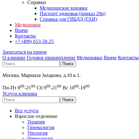
Справки
Медицинские книжки
Паспорт здоровья (приказ 29н)
Справка для ГИБДД (ГАИ)
Медкнижки
Врачи
Контакты
+7 (499) 653-58-25
Записаться на прием
О клинике
Годовое прикрепление
Медкнижки
Врачи
Контакты
Москва, Маршала Захарова, д.10 к.1.
00
00
00
00
00
00
Пн-Пт 8
-21
Сб 9
-21
Вс 10
-19
Услуги клиники
Все услуги
Взрослое отделение
Терапия
Гинекология
Урология
Неврология