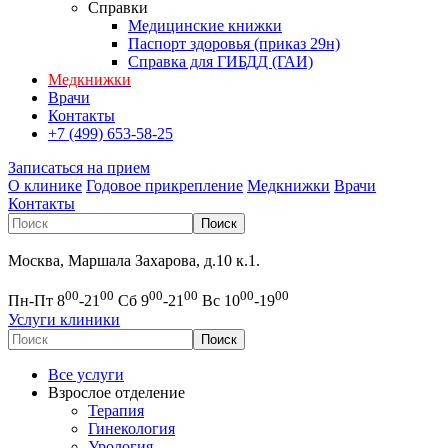
Справки
Медицинские книжки
Паспорт здоровья (приказ 29н)
Справка для ГИБДД (ГАИ)
Медкнижки
Врачи
Контакты
+7 (499) 653-58-25
Записаться на прием
О клинике
Годовое прикрепление
Медкнижки
Врачи
Контакты
Москва, Маршала Захарова, д.10 к.1.
00
00
00
00
00
00
Пн-Пт 8
-21
Сб 9
-21
Вс 10
-19
Услуги клиники
Все услуги
Взрослое отделение
Терапия
Гинекология
Урология