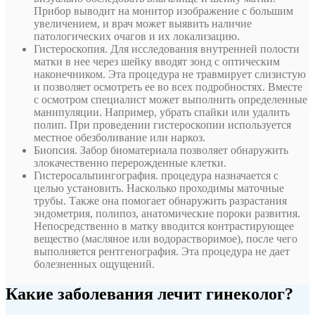
Прибор выводит на монитор изображение с большим
увеличением, и врач может выявить наличие
патологических очагов и их локализацию.
Гистероскопия. Для исследования внутренней полости
матки в нее через шейку вводят зонд с оптическим
наконечником. Эта процедура не травмирует слизистую
и позволяет осмотреть ее во всех подробностях. Вместе
с осмотром специалист может выполнить определенные
манипуляции. Например, убрать спайки или удалить
полип. При проведении гистероскопии используется
местное обезболивание или наркоз.
Биопсия. Забор биоматериала позволяет обнаружить
злокачественно перерожденные клетки.
Гистеросальпингография. процедура назначается с
целью установить. Насколько проходимы маточные
трубы. Также она помогает обнаружить разрастания
эндометрия, полипоз, анатомические пороки развития.
Непосредственно в матку вводится контрастирующее
вещество (масляное или водорастворимое), после чего
выполняется рентгенография. Эта процедура не дает
болезненных ощущений.
Какие заболевания лечит гинеколог?