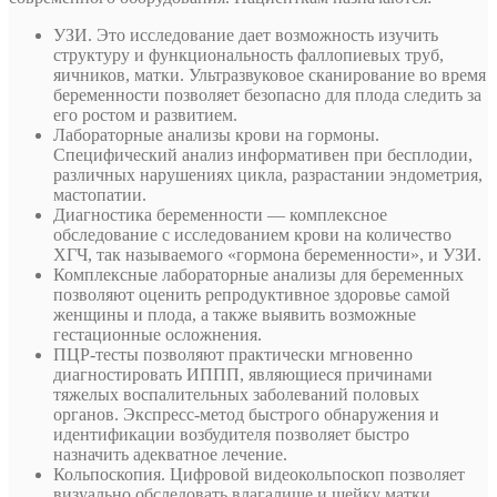
УЗИ. Это исследование дает возможность изучить
структуру и функциональность фаллопиевых труб,
яичников, матки. Ультразвуковое сканирование во время
беременности позволяет безопасно для плода следить за
его ростом и развитием.
Лабораторные анализы крови на гормоны.
Специфический анализ информативен при бесплодии,
различных нарушениях цикла, разрастании эндометрия,
мастопатии.
Диагностика беременности — комплексное
обследование с исследованием крови на количество
ХГЧ, так называемого «гормона беременности», и УЗИ.
Комплексные лабораторные анализы для беременных
позволяют оценить репродуктивное здоровье самой
женщины и плода, а также выявить возможные
гестационные осложнения.
ПЦР-тесты позволяют практически мгновенно
диагностировать ИППП, являющиеся причинами
тяжелых воспалительных заболеваний половых
органов. Экспресс-метод быстрого обнаружения и
идентификации возбудителя позволяет быстро
назначить адекватное лечение.
Кольпоскопия. Цифровой видеокольпоскоп позволяет
визуально обследовать влагалище и шейку матки.