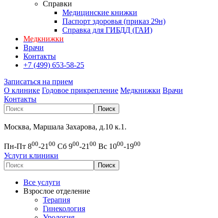
Справки
Медицинские книжки
Паспорт здоровья (приказ 29н)
Справка для ГИБДД (ГАИ)
Медкнижки
Врачи
Контакты
+7 (499) 653-58-25
Записаться на прием
О клинике
Годовое прикрепление
Медкнижки
Врачи
Контакты
Москва, Маршала Захарова, д.10 к.1.
00
00
00
00
00
00
Пн-Пт 8
-21
Сб 9
-21
Вс 10
-19
Услуги клиники
Все услуги
Взрослое отделение
Терапия
Гинекология
Урология