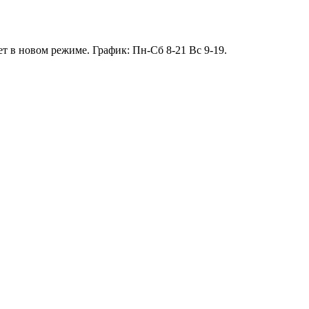
т в новом режиме. График: Пн-Сб 8-21 Вс 9-19.
13.01 короткий день до 13:00