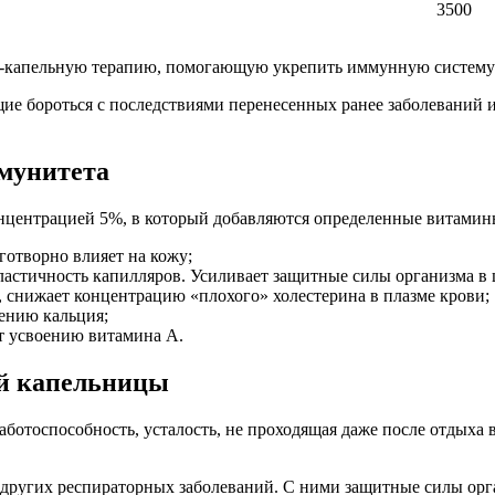
3500
о-капельную терапию, помогающую укрепить иммунную систему
ие бороться с последствиями перенесенных ранее заболеваний 
мунитета
онцентрацией 5%, в который добавляются определенные витамин
готворно влияет на кожу;
астичность капилляров. Усиливает защитные силы организма в 
 снижает концентрацию «плохого» холестерина в плазме крови;
оению кальция;
т усвоению витамина А.
ой капельницы
аботоспособность, усталость, не проходящая даже после отдыха 
ругих респираторных заболеваний. С ними защитные силы орга