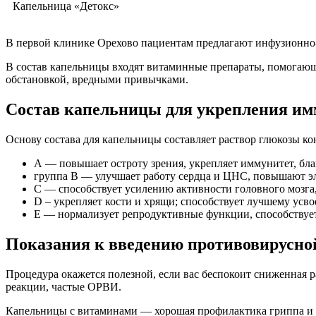
Капельница «Детокс»
В первой клинике Орехово пациентам предлагают инфузионн
В состав капельницы входят витаминные препараты, помогающ
обстановкой, вредными привычками.
Состав капельницы для укрепления им
Основу состава для капельницы составляет раствор глюкозы к
А — повышает остроту зрения, укрепляет иммунитет, бла
группа В — улучшает работу сердца и ЦНС, повышают эл
С — способствует усилению активности головного мозга,
D – укрепляет кости и хрящи; способствует лучшему усв
Е — нормализует репродуктивные функции, способствуе
Показания к введению противовирусн
Процедура окажется полезной, если вас беспокоит сниженная р
реакции, частые ОРВИ.
Капельницы с витаминами — хорошая профилактика гриппа и д