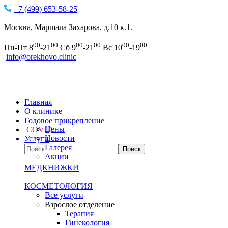
+7 (499) 653-58-25
Москва, Маршала Захарова, д.10 к.1.
00
00
00
00
00
00
Пн-Пт 8
-21
Сб 9
-21
Вс 10
-19
info@orekhovo.clinic
Главная
О клинике
Годовое прикрепление
Цены
COVID
Новости
Услуги
Галерея
Акции
МЕДКНИЖКИ
КОСМЕТОЛОГИЯ
Все услуги
Взрослое отделение
Терапия
Гинекология