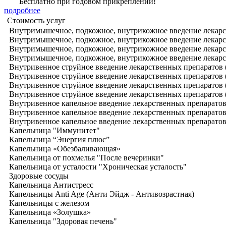
Бесплатно при годовом прикреплении!
подробнее
Стоимость услуг
Внутримышечное, подкожное, внутрикожное введение лекарст
Внутримышечное, подкожное, внутрикожное введение лекарст
Внутримышечное, подкожное, внутрикожное введение лекарст
Внутримышечное, подкожное, внутрикожное введение лекарст
Внутривенное струйное введение лекарственных препаратов (
Внутривенное струйное введение лекарственных препаратов (
Внутривенное струйное введение лекарственных препаратов (
Внутривенное струйное введение лекарственных препаратов (
Внутривенное капельное введение лекарственных препаратов 
Внутривенное капельное введение лекарственных препаратов 
Внутривенное капельное введение лекарственных препаратов 
Капельница "Иммунитет"
Капельница “Энергия плюс”
Капельница «Обезбаливающая»
Капельница от похмелья "После вечеринки"
Капельница от усталости "Хроническая усталость"
Здоровые сосуды
Капельница Антистресс
Капельницы Anti Age (Анти Эйдж - Антивозрастная)
Капельницы с железом
Капельница «Золушка»
Капельница "Здоровая печень"