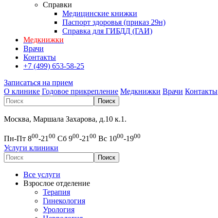
Справки
Медицинские книжки
Паспорт здоровья (приказ 29н)
Справка для ГИБДД (ГАИ)
Медкнижки
Врачи
Контакты
+7 (499) 653-58-25
Записаться на прием
О клинике
Годовое прикрепление
Медкнижки
Врачи
Контакты
Москва, Маршала Захарова, д.10 к.1.
00
00
00
00
00
00
Пн-Пт 8
-21
Сб 9
-21
Вс 10
-19
Услуги клиники
Все услуги
Взрослое отделение
Терапия
Гинекология
Урология