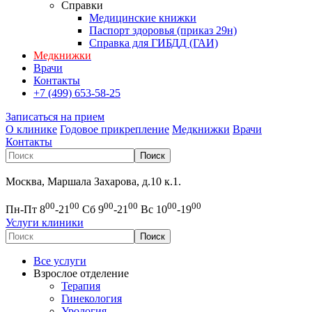
Справки
Медицинские книжки
Паспорт здоровья (приказ 29н)
Справка для ГИБДД (ГАИ)
Медкнижки
Врачи
Контакты
+7 (499) 653-58-25
Записаться на прием
О клинике
Годовое прикрепление
Медкнижки
Врачи
Контакты
Москва, Маршала Захарова, д.10 к.1.
00
00
00
00
00
00
Пн-Пт 8
-21
Сб 9
-21
Вс 10
-19
Услуги клиники
Все услуги
Взрослое отделение
Терапия
Гинекология
Урология