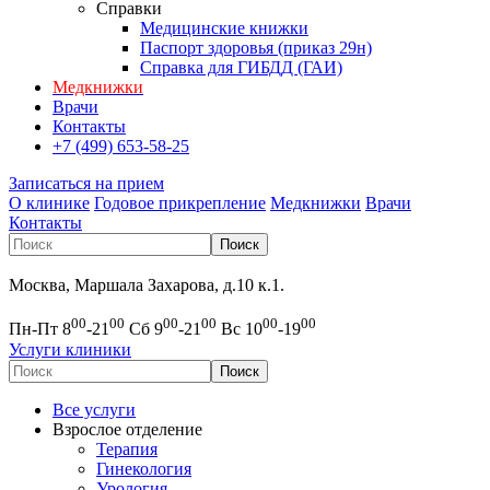
Справки
Медицинские книжки
Паспорт здоровья (приказ 29н)
Справка для ГИБДД (ГАИ)
Медкнижки
Врачи
Контакты
+7 (499) 653-58-25
Записаться на прием
О клинике
Годовое прикрепление
Медкнижки
Врачи
Контакты
Москва, Маршала Захарова, д.10 к.1.
00
00
00
00
00
00
Пн-Пт 8
-21
Сб 9
-21
Вс 10
-19
Услуги клиники
Все услуги
Взрослое отделение
Терапия
Гинекология
Урология