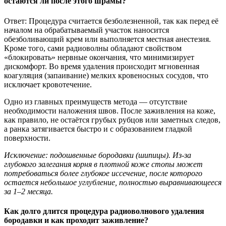
остаются ли после этого шрамы?
Ответ: Процедура считается безболезненной, так как перед её
началом на обрабатываемый участок наносится
обезболивающий крем или выполняется местная анестезия.
Кроме того, сами радиоволны обладают свойством
«блокировать» нервные окончания, что минимизирует
дискомфорт. Во время удаления происходит мгновенная
коагуляция (запаивание) мелких кровеносных сосудов, что
исключает кровотечение.
Одно из главных преимуществ метода — отсутствие
необходимости наложения швов. После заживления на коже,
как правило, не остаётся грубых рубцов или заметных следов,
а ранка затягивается быстро и с образованием гладкой
поверхности.
Исключение: подошвенные бородавки (шипицы). Из-за
глубокого залегания корня в плотной коже стопы может
потребоваться более глубокое иссечение, после которого
остается небольшое углубление, полностью выравнивающееся
за 1–2 месяца.
Как долго длится процедура радиоволнового удаления
бородавки и как проходит заживление?