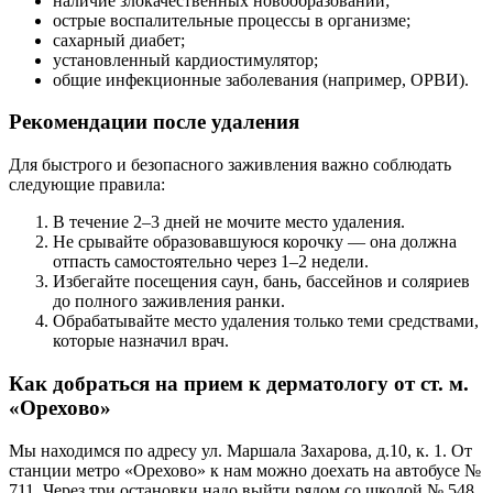
наличие злокачественных новообразований;
острые воспалительные процессы в организме;
сахарный диабет;
установленный кардиостимулятор;
общие инфекционные заболевания (например, ОРВИ).
Рекомендации после удаления
Для быстрого и безопасного заживления важно соблюдать
следующие правила:
В течение 2–3 дней не мочите место удаления.
Не срывайте образовавшуюся корочку — она должна
отпасть самостоятельно через 1–2 недели.
Избегайте посещения саун, бань, бассейнов и соляриев
до полного заживления ранки.
Обрабатывайте место удаления только теми средствами,
которые назначил врач.
Как добраться на прием к дерматологу от ст. м.
«Орехово»
Мы находимся по адресу ул. Маршала Захарова, д.10, к. 1. От
станции метро «Орехово» к нам можно доехать на автобусе №
711. Через три остановки надо выйти рядом со школой № 548,