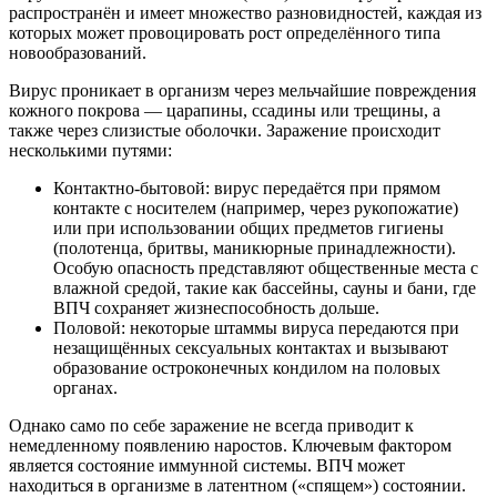
распространён и имеет множество разновидностей, каждая из
которых может провоцировать рост определённого типа
новообразований.
Вирус проникает в организм через мельчайшие повреждения
кожного покрова — царапины, ссадины или трещины, а
также через слизистые оболочки. Заражение происходит
несколькими путями:
Контактно-бытовой: вирус передаётся при прямом
контакте с носителем (например, через рукопожатие)
или при использовании общих предметов гигиены
(полотенца, бритвы, маникюрные принадлежности).
Особую опасность представляют общественные места с
влажной средой, такие как бассейны, сауны и бани, где
ВПЧ сохраняет жизнеспособность дольше.
Половой: некоторые штаммы вируса передаются при
незащищённых сексуальных контактах и вызывают
образование остроконечных кондилом на половых
органах.
Однако само по себе заражение не всегда приводит к
немедленному появлению наростов. Ключевым фактором
является состояние иммунной системы. ВПЧ может
находиться в организме в латентном («спящем») состоянии.