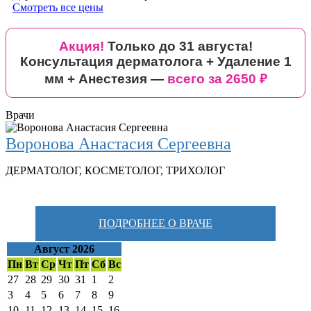
Смотреть все цены
Акция!
Только до 31 августа!
Консультация дерматолога + Удаление 1
мм + Анестезия —
всего за 2650 ₽
Врачи
Воронова Анастасия Сергеевна
ДЕРМАТОЛОГ
,
КОСМЕТОЛОГ
,
ТРИХОЛОГ
ПОДРОБНЕЕ О ВРАЧЕ
Август 2026
Пн
Вт
Ср
Чт
Пт
Сб
Вс
27
28
29
30
31
1
2
3
4
5
6
7
8
9
10
11
12
13
14
15
16