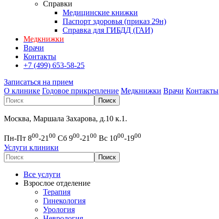
Справки
Медицинские книжки
Паспорт здоровья (приказ 29н)
Справка для ГИБДД (ГАИ)
Медкнижки
Врачи
Контакты
+7 (499) 653-58-25
Записаться на прием
О клинике
Годовое прикрепление
Медкнижки
Врачи
Контакты
Москва, Маршала Захарова, д.10 к.1.
00
00
00
00
00
00
Пн-Пт 8
-21
Сб 9
-21
Вс 10
-19
Услуги клиники
Все услуги
Взрослое отделение
Терапия
Гинекология
Урология
Неврология