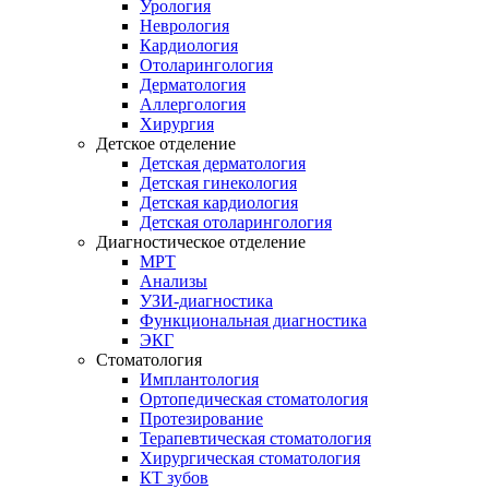
Урология
Неврология
Кардиология
Отоларингология
Дерматология
Аллергология
Хирургия
Детское отделение
Детская дерматология
Детская гинекология
Детская кардиология
Детская отоларингология
Диагностическое отделение
МРТ
Анализы
УЗИ-диагностика
Функциональная диагностика
ЭКГ
Стоматология
Имплантология
Ортопедическая стоматология
Протезирование
Терапевтическая стоматология
Хирургическая стоматология
КТ зубов