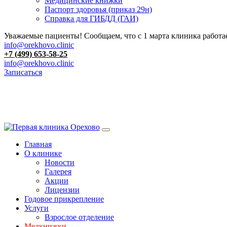
Медицинские книжки
Паспорт здоровья (приказ 29н)
Справка для ГИБДД (ГАИ)
Уважаемые пациенты! Сообщаем, что с 1 марта клиника работае
info@orekhovo.clinic
+7 (499) 653-58-25
info@orekhovo.clinic
Записаться
Перейти
к
содержанию
Главная
О клинике
Новости
Галерея
Акции
Лицензии
Годовое прикрепление
Услуги
Взрослое отделение
Медкнижки