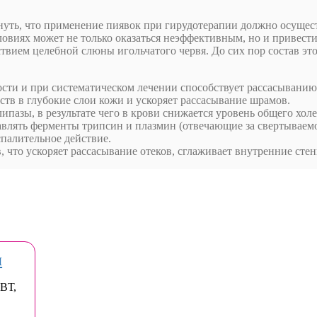
еркнуть, что применение пиявок при гирудотерапии должно осущ
овиях может не только оказаться неэффективным, но и привест
твием целебной слюны игольчатого червя. До сих пор состав эт
ости и при систематическом лечении способствует рассасыванию
тв в глубокие слои кожи и ускоряет рассасывание шрамов.
азы, в результате чего в крови снижается уровень общего хол
лять ферменты трипсин и плазмин (отвечающие за свертываемо
алительное действие.
 что ускоряет рассасывание отеков, сглаживает внутренние стен
ч
ВТ
,