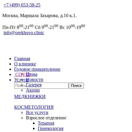
+7 (499) 653-58-25
Москва, Маршала Захарова, д.10 к.1.
00
00
00
00
00
00
Пн-Пт 8
-21
Сб 9
-21
Вс 10
-19
info@orekhovo.clinic
Главная
О клинике
Годовое прикрепление
Цены
COVID
Новости
Услуги
Галерея
Акции
МЕДКНИЖКИ
КОСМЕТОЛОГИЯ
Все услуги
Взрослое отделение
Терапия
Гинекология