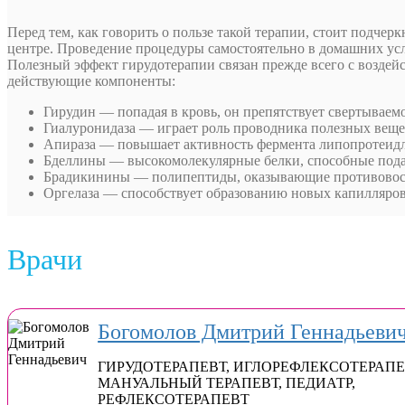
Перед тем, как говорить о пользе такой терапии, стоит подч
центре. Проведение процедуры самостоятельно в домашних усл
Полезный эффект гирудотерапии связан прежде всего с воздейс
действующие компоненты:
Гирудин — попадая в кровь, он препятствует свертываем
Гиалуронидаза — играет роль проводника полезных вещес
Апираза — повышает активность фермента липопротеидлип
Бделлины — высокомолекулярные белки, способные подав
Брадикинины — полипептиды, оказывающие противовосп
Оргелаза — способствует образованию новых капилляров,
Врачи
Богомолов Дмитрий Геннадьеви
ГИРУДОТЕРАПЕВТ
,
ИГЛОРЕФЛЕКСОТЕРАПЕ
МАНУАЛЬНЫЙ ТЕРАПЕВТ
,
ПЕДИАТР
,
РЕФЛЕКСОТЕРАПЕВТ