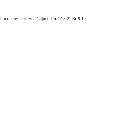
т в новом режиме. График: Пн-Сб 8-21 Вс 9-19.
13.01 короткий день до 13:00