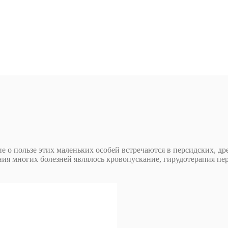
 о пользе этих маленьких особей встречаются в персидских, др
я многих болезней являлось кровопускание, гирудотерапия пер