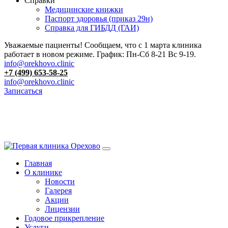
Справки
Медицинские книжки
Паспорт здоровья (приказ 29н)
Справка для ГИБДД (ГАИ)
Уважаемые пациенты! Сообщаем, что с 1 марта клиника
работает в новом режиме. График: Пн-Сб 8-21 Вс 9-19.
info@orekhovo.clinic
+7 (499) 653-58-25
info@orekhovo.clinic
Записаться
Перейти
к
13.01 короткий день до 13:00
содержанию
Главная
О клинике
Новости
Галерея
Акции
Лицензии
Годовое прикрепление
Услуги