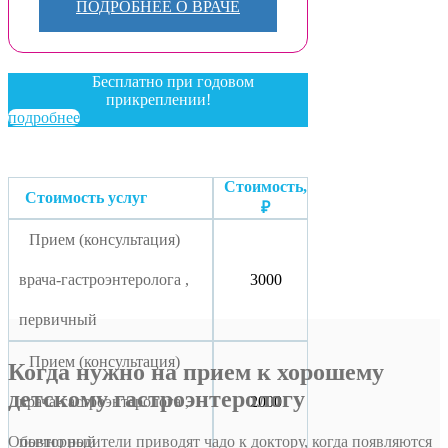
ПОДРОБНЕЕ О ВРАЧЕ
Бесплатно при годовом
прикреплении!
подробнее
Стоимость,
Стоимость услуг
₽
Прием (консультация)
врача-гастроэнтеролога ,
3000
первичный
Прием (консультация)
Когда нужно на прием к хорошему
детскому гастроэнтерологу
врача-гастроэнтеролога ,
2000
Обычно родители приводят чадо к доктору, когда появляются
повторный