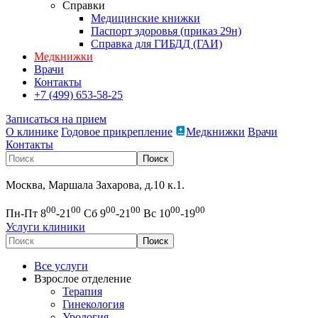
Справки
Медицинские книжки
Паспорт здоровья (приказ 29н)
Справка для ГИБДД (ГАИ)
Медкнижки
Врачи
Контакты
+7 (499) 653-58-25
Записаться на прием
О клинике
Годовое прикрепление
Медкнижки
Врачи
Контакты
Москва, Маршала Захарова, д.10 к.1.
00
00
00
00
00
00
Пн-Пт 8
-21
Сб 9
-21
Вс 10
-19
Услуги клиники
Все услуги
Взрослое отделение
Терапия
Гинекология
Урология