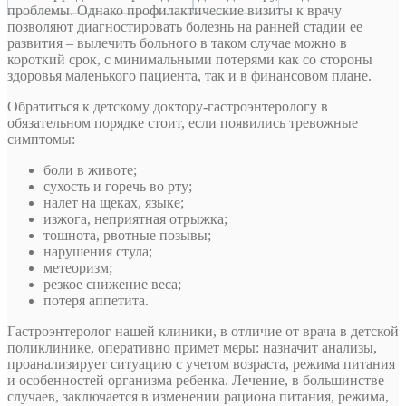
проблемы. Однако профилактические визиты к врачу
позволяют диагностировать болезнь на ранней стадии ее
развития – вылечить больного в таком случае можно в
короткий срок, с минимальными потерями как со стороны
здоровья маленького пациента, так и в финансовом плане.
Обратиться к детскому доктору-гастроэнтерологу в
обязательном порядке стоит, если появились тревожные
симптомы:
боли в животе;
сухость и горечь во рту;
налет на щеках, языке;
изжога, неприятная отрыжка;
тошнота, рвотные позывы;
нарушения стула;
метеоризм;
резкое снижение веса;
потеря аппетита.
Гастроэнтеролог нашей клиники, в отличие от врача в детской
поликлинике, оперативно примет меры: назначит анализы,
проанализирует ситуацию с учетом возраста, режима питания
и особенностей организма ребенка. Лечение, в большинстве
случаев, заключается в изменении рациона питания, режима,