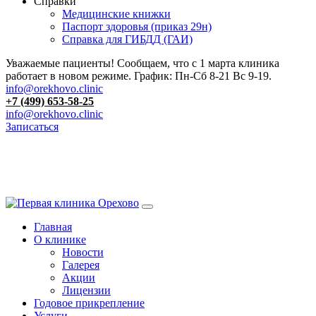
Справки
Медицинские книжки
Паспорт здоровья (приказ 29н)
Справка для ГИБДД (ГАИ)
Уважаемые пациенты! Сообщаем, что с 1 марта клиника
работает в новом режиме. График: Пн-Сб 8-21 Вс 9-19.
info@orekhovo.clinic
+7 (499) 653-58-25
info@orekhovo.clinic
Записаться
Перейти
к
13.01 короткий день до 13:00
содержанию
Главная
О клинике
Новости
Галерея
Акции
Лицензии
Годовое прикрепление
Услуги