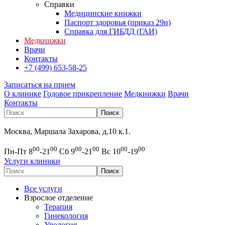
Справки
Медицинские книжки
Паспорт здоровья (приказ 29н)
Справка для ГИБДД (ГАИ)
Медкнижки
Врачи
Контакты
+7 (499) 653-58-25
Записаться на прием
О клинике
Годовое прикрепление
Медкнижки
Врачи
Контакты
Москва, Маршала Захарова, д.10 к.1.
00
00
00
00
00
00
Пн-Пт 8
-21
Сб 9
-21
Вс 10
-19
Услуги клиники
Все услуги
Взрослое отделение
Терапия
Гинекология
Урология