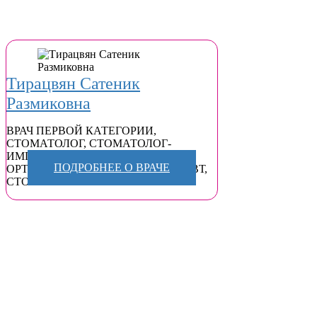
Тирацвян Сатеник
Размиковна
ВРАЧ ПЕРВОЙ КАТЕГОРИИ
,
СТОМАТОЛОГ
,
СТОМАТОЛОГ-
ИМПЛАНТОЛОГ
,
СТОМАТОЛОГ-
ПОДРОБНЕЕ О ВРАЧЕ
ОРТОПЕД
,
СТОМАТОЛОГ-ТЕРАПЕВТ
,
СТОМАТОЛОГ-ХИРУРГ