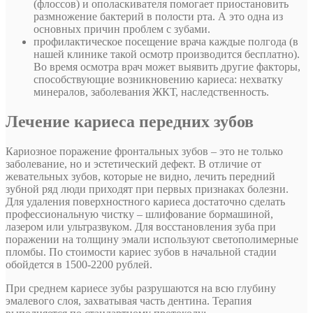
(флоссов) и ополаскивателя помогает приостановить
размножение бактерий в полости рта. А это одна из
основных причин проблем с зубами.
профилактическое посещение врача каждые полгода (в
нашей клинике такой осмотр производится бесплатно).
Во время осмотра врач может выявить другие факторы,
способствующие возникновению кариеса: нехватку
минералов, заболевания ЖКТ, наследственность.
Лечение кариеса передних зубов
Кариозное поражение фронтальных зубов – это не только
заболевание, но и эстетический дефект. В отличие от
жевательных зубов, которые не видно, лечить передний
зубной ряд люди приходят при первых признаках болезни.
Для удаления поверхностного кариеса достаточно сделать
профессиональную чистку – шлифование бормашиной,
лазером или ультразвуком. Для восстановления зуба при
поражении на толщину эмали используют светополимерные
пломбы. По стоимости кариес зубов в начальной стадии
обойдется в 1500-2200 рублей.
При среднем кариесе зубы разрушаются на всю глубину
эмалевого слоя, захватывая часть дентина. Терапия