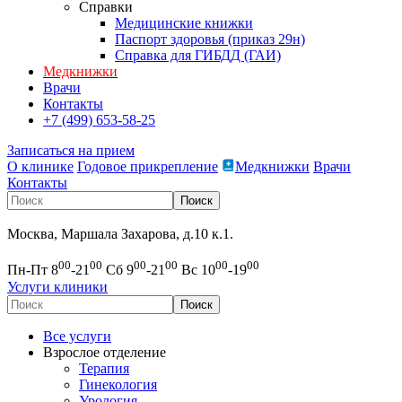
Справки
Медицинские книжки
Паспорт здоровья (приказ 29н)
Справка для ГИБДД (ГАИ)
Медкнижки
Врачи
Контакты
+7 (499) 653-58-25
Записаться на прием
О клинике
Годовое прикрепление
Медкнижки
Врачи
Контакты
Москва, Маршала Захарова, д.10 к.1.
00
00
00
00
00
00
Пн-Пт 8
-21
Сб 9
-21
Вс 10
-19
Услуги клиники
Все услуги
Взрослое отделение
Терапия
Гинекология
Урология