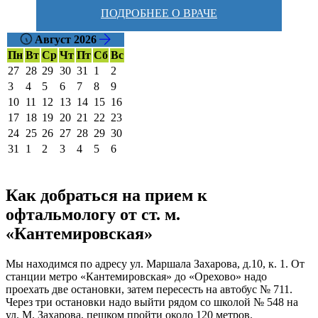
ПОДРОБНЕЕ О ВРАЧЕ
Август 2026
Пн
Вт
Ср
Чт
Пт
Сб
Вс
27
28
29
30
31
1
2
3
4
5
6
7
8
9
10
11
12
13
14
15
16
17
18
19
20
21
22
23
24
25
26
27
28
29
30
31
1
2
3
4
5
6
Как добраться на прием к
офтальмологу от ст. м.
«Кантемировская»
Мы находимся по адресу ул. Маршала Захарова, д.10, к. 1. От
станции метро «Кантемировская» до «Орехово» надо
проехать две остановки, затем пересесть на автобус № 711.
Через три остановки надо выйти рядом со школой № 548 на
ул. М. Захарова, пешком пройти около 120 метров.