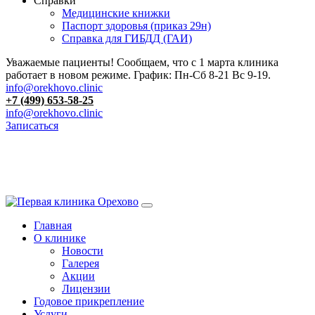
Справки
Медицинские книжки
Паспорт здоровья (приказ 29н)
Справка для ГИБДД (ГАИ)
Уважаемые пациенты! Сообщаем, что с 1 марта клиника
работает в новом режиме. График: Пн-Сб 8-21 Вс 9-19.
info@orekhovo.clinic
+7 (499) 653-58-25
info@orekhovo.clinic
Записаться
Перейти
к
13.01 короткий день до 13:00
содержанию
Главная
О клинике
Новости
Галерея
Акции
Лицензии
Годовое прикрепление
Услуги