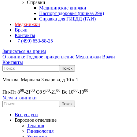
Справки
Медицинские книжки
Паспорт здоровья (приказ 29н)
Справка для ГИБДД (ГАИ)
Медкнижки
Врачи
Контакты
+7 (499) 653-58-25
Записаться на прием
О клинике
Годовое прикрепление
Медкнижки
Врачи
Контакты
Москва, Маршала Захарова, д.10 к.1.
00
00
00
00
00
00
Пн-Пт 8
-21
Сб 9
-21
Вс 10
-19
Услуги клиники
Все услуги
Взрослое отделение
Терапия
Гинекология
Урология