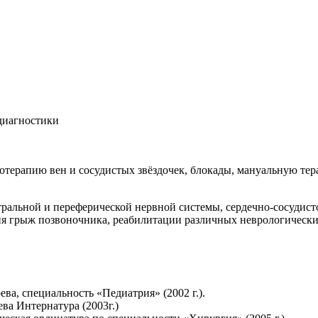
 диагностики
терапию вен и сосудистых звёздочек, блокады, мануальную терап
ральной и переферической нервной системы, сердечно-сосудисто
ия грыж позвоночника, реабилитации различных неврологически
ва, специальность «Педиатрия» (2002 г.).
ва Интернатура (2003г.)