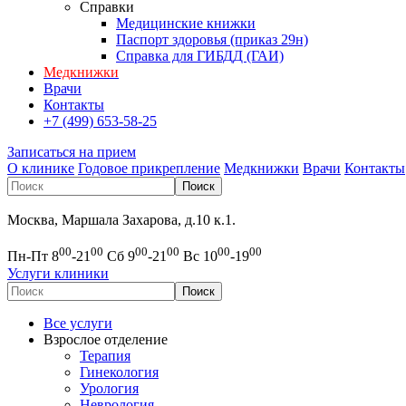
Справки
Медицинские книжки
Паспорт здоровья (приказ 29н)
Справка для ГИБДД (ГАИ)
Медкнижки
Врачи
Контакты
+7 (499) 653-58-25
Записаться на прием
О клинике
Годовое прикрепление
Медкнижки
Врачи
Контакты
Москва, Маршала Захарова, д.10 к.1.
00
00
00
00
00
00
Пн-Пт 8
-21
Сб 9
-21
Вс 10
-19
Услуги клиники
Все услуги
Взрослое отделение
Терапия
Гинекология
Урология
Неврология