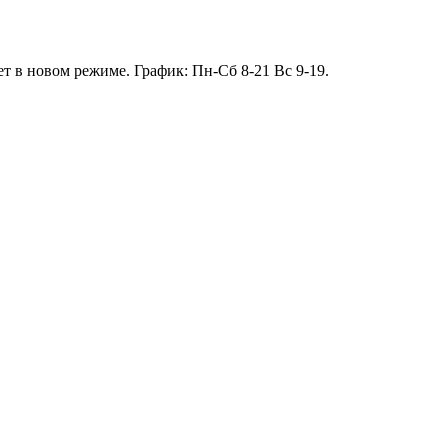
т в новом режиме. График: Пн-Сб 8-21 Вс 9-19.
13.01 короткий день до 13:00