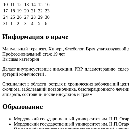
10
11
12
13
14
15
16
17
18
19
20
21
22
23
24
25
26
27
28
29
30
31
1
2
3
4
5
6
Информация о враче
Мануальный терапевт, Хирург, Флеболог, Врач ультразвуковой
Профессиональный стаж 19 лет
Высшая категория
Делает внутрисуставные инъекции, PRP, плазмотерапию, склеро
артерий конечностей .
Специалист в области: острых и хронических заболеваний цент
сколиоза, заболеваний позвоночника, безоперационного лечен
аппарата, состояний после инсультов и травм.
Образование
Мордовский государственный университет им. Н.П. Огаре
Мордовский государственный университет им. Н.П.Огаре