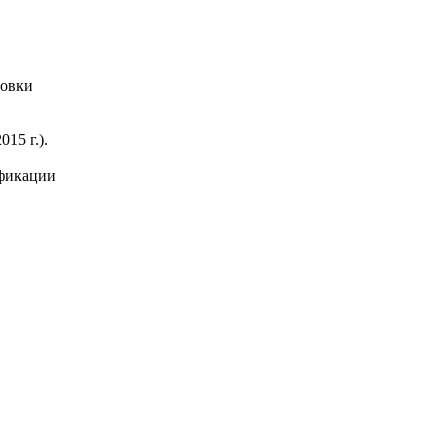
товки
15 г.).
ификации