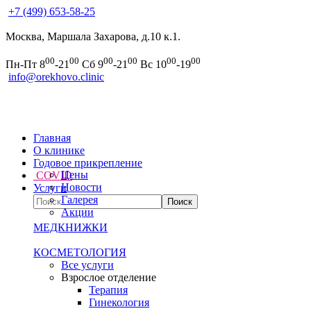
+7 (499) 653-58-25
Москва, Маршала Захарова, д.10 к.1.
00
00
00
00
00
00
Пн-Пт 8
-21
Сб 9
-21
Вс 10
-19
info@orekhovo.clinic
Главная
О клинике
Годовое прикрепление
Цены
COVID
Новости
Услуги
Галерея
Акции
МЕДКНИЖКИ
КОСМЕТОЛОГИЯ
Все услуги
Взрослое отделение
Терапия
Гинекология