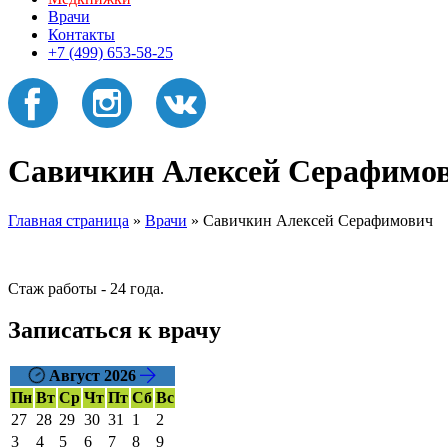
Врачи
Контакты
+7 (499) 653-58-25
Савичкин Алексей Серафимо
Главная страница
»
Врачи
»
Савичкин Алексей Серафимович
Стаж работы - 24 года.
Записаться к врачу
Август 2026
Пн
Вт
Ср
Чт
Пт
Сб
Вс
27
28
29
30
31
1
2
3
4
5
6
7
8
9