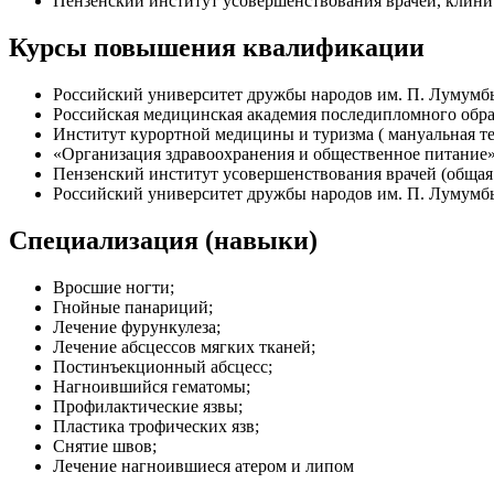
Пензенский институт усовершенствования врачей, клинич
Курсы повышения квалификации
Российский университет дружбы народов им. П. Лумумбы
Российская медицинская академия последипломного обр
Институт курортной медицины и туризма ( мануальная 
«Организация здравоохранения и общественное питание»,
Пензенский институт усовершенствования врачей (общая х
Российский университет дружбы народов им. П. Лумумбы
Специализация (навыки)
Вросшие ногти;
Гнойные панариций;
Лечение фурункулеза;
Лечение абсцессов мягких тканей;
Постинъекционный абсцесс;
Нагноившийся гематомы;
Профилактические язвы;
Пластика трофических язв;
Снятие швов;
Лечение нагноившиеся атером и липом