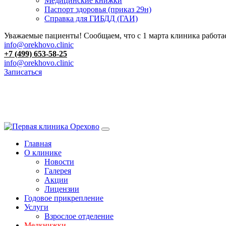
Медицинские книжки
Паспорт здоровья (приказ 29н)
Справка для ГИБДД (ГАИ)
Уважаемые пациенты! Сообщаем, что с 1 марта клиника работае
info@orekhovo.clinic
+7 (499) 653-58-25
info@orekhovo.clinic
Записаться
Перейти
к
содержанию
Главная
О клинике
Новости
Галерея
Акции
Лицензии
Годовое прикрепление
Услуги
Взрослое отделение
Медкнижки