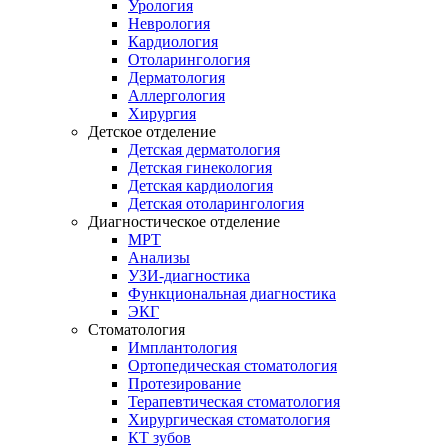
Урология
Неврология
Кардиология
Отоларингология
Дерматология
Аллергология
Хирургия
Детское отделение
Детская дерматология
Детская гинекология
Детская кардиология
Детская отоларингология
Диагностическое отделение
МРТ
Анализы
УЗИ-диагностика
Функциональная диагностика
ЭКГ
Стоматология
Имплантология
Ортопедическая стоматология
Протезирование
Терапевтическая стоматология
Хирургическая стоматология
КТ зубов