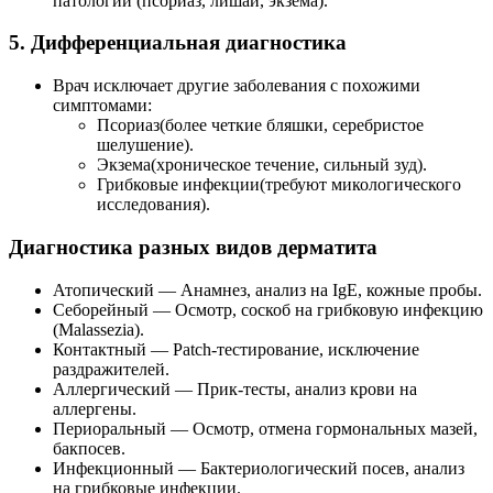
патологии (псориаз, лишай, экзема).
5. Дифференциальная диагностика
Врач исключает другие заболевания с похожими
симптомами:
Псориаз(более четкие бляшки, серебристое
шелушение).
Экзема(хроническое течение, сильный зуд).
Грибковые инфекции(требуют микологического
исследования).
Диагностика разных видов дерматита
Атопический — Анамнез, анализ на IgE, кожные пробы.
Себорейный — Осмотр, соскоб на грибковую инфекцию
(Malassezia).
Контактный — Patch-тестирование, исключение
раздражителей.
Аллергический — Прик-тесты, анализ крови на
аллергены.
Периоральный — Осмотр, отмена гормональных мазей,
бакпосев.
Инфекционный — Бактериологический посев, анализ
на грибковые инфекции.