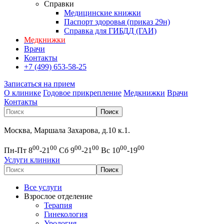
Справки
Медицинские книжки
Паспорт здоровья (приказ 29н)
Справка для ГИБДД (ГАИ)
Медкнижки
Врачи
Контакты
+7 (499) 653-58-25
Записаться на прием
О клинике
Годовое прикрепление
Медкнижки
Врачи
Контакты
Москва, Маршала Захарова, д.10 к.1.
00
00
00
00
00
00
Пн-Пт 8
-21
Сб 9
-21
Вс 10
-19
Услуги клиники
Все услуги
Взрослое отделение
Терапия
Гинекология
Урология