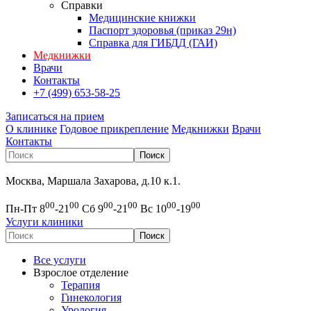
Справки
Медицинские книжки
Паспорт здоровья (приказ 29н)
Справка для ГИБДД (ГАИ)
Медкнижки
Врачи
Контакты
+7 (499) 653-58-25
Записаться на прием
О клинике
Годовое прикрепление
Медкнижки
Врачи
Контакты
Москва, Маршала Захарова, д.10 к.1.
00
00
00
00
00
00
Пн-Пт 8
-21
Сб 9
-21
Вс 10
-19
Услуги клиники
Все услуги
Взрослое отделение
Терапия
Гинекология
Урология