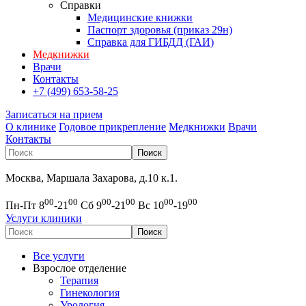
Справки
Медицинские книжки
Паспорт здоровья (приказ 29н)
Справка для ГИБДД (ГАИ)
Медкнижки
Врачи
Контакты
+7 (499) 653-58-25
Записаться на прием
О клинике
Годовое прикрепление
Медкнижки
Врачи
Контакты
Москва, Маршала Захарова, д.10 к.1.
00
00
00
00
00
00
Пн-Пт 8
-21
Сб 9
-21
Вс 10
-19
Услуги клиники
Все услуги
Взрослое отделение
Терапия
Гинекология
Урология