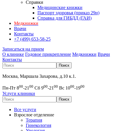
Справки
Медицинские книжки
Паспорт здоровья (приказ 29н)
Справка для ГИБДД (ГАИ)
Медкнижки
Врачи
Контакты
+7 (499) 653-58-25
Записаться на прием
О клинике
Годовое прикрепление
Медкнижки
Врачи
Контакты
Москва, Маршала Захарова, д.10 к.1.
00
00
00
00
00
00
Пн-Пт 8
-21
Сб 9
-21
Вс 10
-19
Услуги клиники
Все услуги
Взрослое отделение
Терапия
Гинекология
Урология