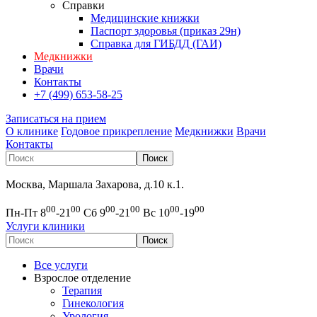
Справки
Медицинские книжки
Паспорт здоровья (приказ 29н)
Справка для ГИБДД (ГАИ)
Медкнижки
Врачи
Контакты
+7 (499) 653-58-25
Записаться на прием
О клинике
Годовое прикрепление
Медкнижки
Врачи
Контакты
Москва, Маршала Захарова, д.10 к.1.
00
00
00
00
00
00
Пн-Пт 8
-21
Сб 9
-21
Вс 10
-19
Услуги клиники
Все услуги
Взрослое отделение
Терапия
Гинекология
Урология