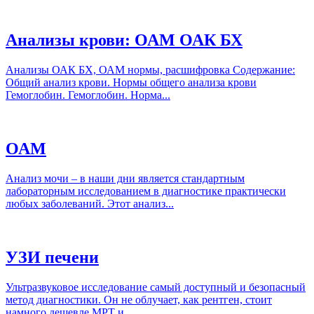
Анализы крови: ОАМ ОАК БХ
Анализы ОАК БХ, ОАМ нормы, расшифровка Содержание:
Общий анализ крови. Нормы общего анализа крови
Гемоглобин. Гемоглобин. Норма...
ОАМ
Анализ мочи – в наши дни является стандартным
лабораторным исследованием в диагностике практически
любых заболеваний. Этот анализ...
УЗИ печени
Ультразвуковое исследование самый доступный и безопасный
метод диагностики. Он не облучает, как рентген, стоит
намного дешевле МРТ и...