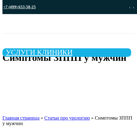
+7 (499) 653-58-25
Записа
УСЛУГИ КЛИНИКИ
Симптомы ЗППП у мужчин
Главная страница
»
Статьи про урологию
»
Симптомы ЗППП
у мужчин