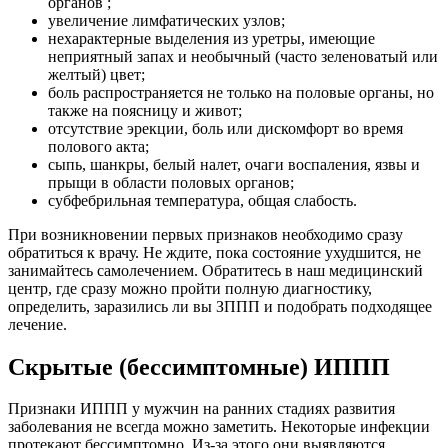
органов ;
увеличение лимфатических узлов;
нехарактерные выделения из уретры, имеющие
неприятный запах и необычный (часто зеленоватый или
желтый) цвет;
боль распространяется не только на половые органы, но
также на поясницу и живот;
отсутствие эрекции, боль или дискомфорт во время
полового акта;
сыпь, шанкры, белый налет, очаги воспаления, язвы и
прыщи в области половых органов;
субфебрильная температура, общая слабость.
При возникновении первых признаков необходимо сразу
обратиться к врачу. Не ждите, пока состояние ухудшится, не
занимайтесь самолечением. Обратитесь в наш медицинский
центр, где сразу можно пройти полную диагностику,
определить, заразились ли вы ЗППП и подобрать подходящее
лечение.
Скрытые (бессимптомные) ИППП
Признаки ИППП у мужчин на ранних стадиях развития
заболевания не всегда можно заметить. Некоторые инфекции
протекают бессимптомно. Из-за этого они выявляются