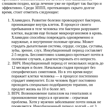
слишком поздно, когда лечение уже не пройдет так быстро и
эффективно. Среди ЗППП, протекающих скрыто долгое
время, стоит отметить следующие:
Хламидиоз. Развитие болезни провоцируют бактерии,
проникающие внутрь клеток. В процессе своего
пребывания в теле человека эти бактерии разрушают
клетки, выделяя еще больше микроорганизмов в кровь.
Хламидии способны повреждать одновременно и
наружные, и внутренние половые органы. Может
страдать дыхательная система, сердце, сосуды, суставы,
зубы, зрение, слух. Инкубационный период составляет
2-5 недель. Бессимптомно хламидиоз протекает почти в
половине случаев, а диагностировать его непросто.
ВИЧ. Инкубационный период от нескольких недель до
12 месяцев и более. Начальная стадия проходит без
специфических симптомов. Но в это время вирус
поражает клетки человека — в процессе постепенно
страдает иммунитет. Если человек будет постоянно
проходить специально подобранную терапию, он
продлит жизнь на 10 и более лет.
ВПЧ. Возникновение папиллом на гениталиях и
проникновение вируса в организм – серьезная
проблема. Хотя у мужчин заболевание почти никак не
проявляется. Инкубационный период долгий – от 3