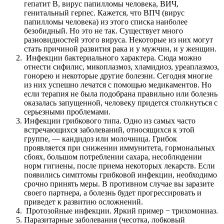
гепатит B, вирус папилломы человека, ВИЧ,
генитальный герпес. Кажется, что ВПЧ (вирус
папилломы человека) из этого списка наиболее
безобидный. Но это не так. Существует много
разновидностей этого вируса. Некоторые из них могут
стать причиной развития рака и у мужчин, и у женщин.
Инфекции бактериального характера. Сюда можно
отнести сифилис, микоплазмоз, хламидиоз, уреаплазмоз,
гонорею и некоторые другие болезни. Сегодня многие
из них успешно лечатся с помощью медикаментов. Но
если терапия не была подобрана правильно или болезнь
оказалась запущенной, человеку придется столкнуться с
серьезными проблемами.
Инфекции грибкового типа. Одно из самых часто
встречающихся заболеваний, относящихся к этой
группе, — кандидоз или молочница. Грибок
проявляется при снижении иммунитета, гормональных
сбоях, большом потреблении сахара, несоблюдении
норм гигиены, после приема некоторых лекарств. Если
появились симптомы грибковой инфекции, необходимо
срочно принять меры. В противном случае вы заразите
своего партнера, а болезнь будет прогрессировать и
приведет к развитию осложнений.
Протозойные инфекции. Яркий пример − трихомониаз.
Паразитарные заболевания (чесотка, лобковый