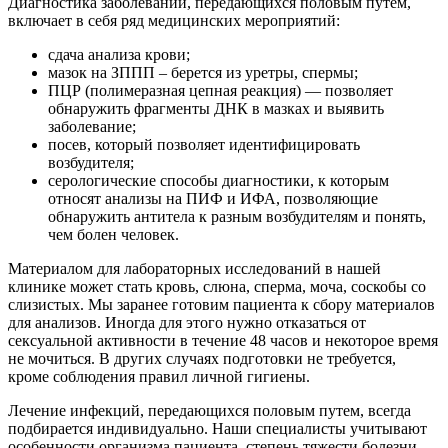
Диагностика заболеваний, передающихся половым путем,
включает в себя ряд медицинских мероприятий:
сдача анализа крови;
мазок на ЗППП – берется из уретры, спермы;
ПЦР (полимеразная цепная реакция) — позволяет
обнаружить фрагменты ДНК в мазках и выявить
заболевание;
посев, который позволяет идентифицировать
возбудителя;
серологические способы диагностики, к которым
относят анализы на ПИФ и ИФА, позволяющие
обнаружить антитела к разным возбудителям и понять,
чем болен человек.
Материалом для лабораторных исследований в нашей
клинике может стать кровь, слюна, сперма, моча, соскобы со
слизистых. Мы заранее готовим пациента к сбору материалов
для анализов. Иногда для этого нужно отказаться от
сексуальной активности в течение 48 часов и некоторое время
не мочиться. В других случаях подготовки не требуется,
кроме соблюдения правил личной гигиены.
Лечение инфекций, передающихся половым путем, всегда
подбирается индивидуально. Наши специалисты учитывают
особенности организма пациента, степень тяжести болезни,