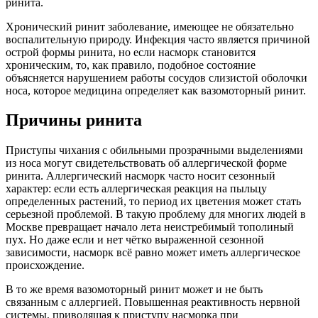
ринита.
Хронический ринит заболевание, имеющее не обязательно
воспалительную природу. Инфекция часто является причиной
острой формы ринита, но если насморк становится
хроническим, то, как правило, подобное состояние
объясняется нарушением работы сосудов слизистой оболочки
носа, которое медицина определяет как вазомоторный ринит.
Причины ринита
Приступы чихания с обильными прозрачными выделениями
из носа могут свидетельствовать об аллергической форме
ринита. Аллергический насморк часто носит сезонный
характер: если есть аллергическая реакция на пыльцу
определенных растений, то период их цветения может стать
серьезной проблемой. В такую проблему для многих людей в
Москве превращает начало лета неистребимый тополиный
пух. Но даже если и нет чётко выраженной сезонной
зависимости, насморк всё равно может иметь аллергическое
происхождение.
В то же время вазомоторный ринит может и не быть
связанным с аллергией. Повышенная реактивность нервной
системы, приводящая к приступу насморка при