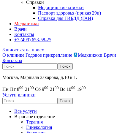
Справки
Медицинские книжки
Паспорт здоровья (приказ 29н)
Справка для ГИБДД (ГАИ)
Медкнижки
Врачи
Контакты
+7 (499) 653-58-25
Записаться на прием
О клинике
Годовое прикрепление
Медкнижки
Врачи
Контакты
Москва, Маршала Захарова, д.10 к.1.
00
00
00
00
00
00
Пн-Пт 8
-21
Сб 9
-21
Вс 10
-19
Услуги клиники
Все услуги
Взрослое отделение
Терапия
Гинекология
Урология