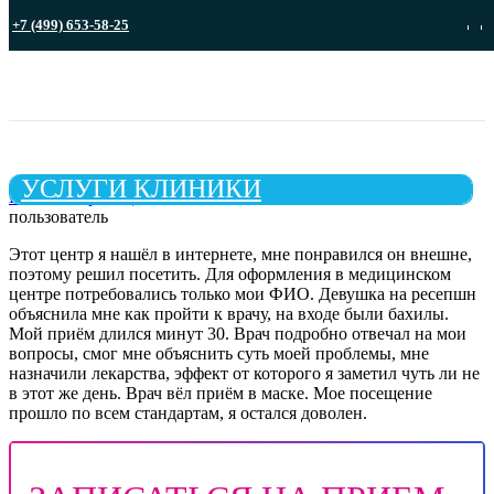
+7 (499) 653-58-25
Записа
УСЛУГИ КЛИНИКИ
Главная страница
»
Отзывы
»
Отзыв о клинике, анонимный
пользователь
Этот центр я нашёл в интернете, мне понравился он внешне,
поэтому решил посетить. Для оформления в медицинском
центре потребовались только мои ФИО. Девушка на ресепшн
объяснила мне как пройти к врачу, на входе были бахилы.
Мой приём длился минут 30. Врач подробно отвечал на мои
вопросы, смог мне объяснить суть моей проблемы, мне
назначили лекарства, эффект от которого я заметил чуть ли не
в этот же день. Врач вёл приём в маске. Мое посещение
прошло по всем стандартам, я остался доволен.