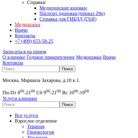
Справки
Медицинские книжки
Паспорт здоровья (приказ 29н)
Справка для ГИБДД (ГАИ)
Медкнижки
Врачи
Контакты
+7 (499) 653-58-25
Записаться на прием
О клинике
Годовое прикрепление
Медкнижки
Врачи
Контакты
Москва, Маршала Захарова, д.10 к.1.
00
00
00
00
00
00
Пн-Пт 8
-21
Сб 9
-21
Вс 10
-19
Услуги клиники
Все услуги
Взрослое отделение
Терапия
Гинекология
Урология