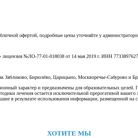
убличной офертой, подробные цены уточняйте у администраторов
цензия №ЛО-77-01-018038 от 14 мая 2019 г. ИНН 773389762
как Зябликово, Бирюлёво, Царицыно, Москворечье-Сабурово и Бр
онный характер и предназначены для образовательных целей. По
етодики лечения остается исключительной прерогативой вашег
шие в результате использования информации, размещенной на сай
ХОТИТЕ МЫ