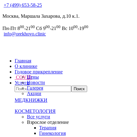
+7 (499) 653-58-25
Москва, Маршала Захарова, д.10 к.1.
00
00
00
00
00
00
Пн-Пт 8
-21
Сб 9
-21
Вс 10
-19
info@orekhovo.clinic
Главная
О клинике
Годовое прикрепление
Цены
COVID
Новости
Услуги
Галерея
Акции
МЕДКНИЖКИ
КОСМЕТОЛОГИЯ
Все услуги
Взрослое отделение
Терапия
Гинекология