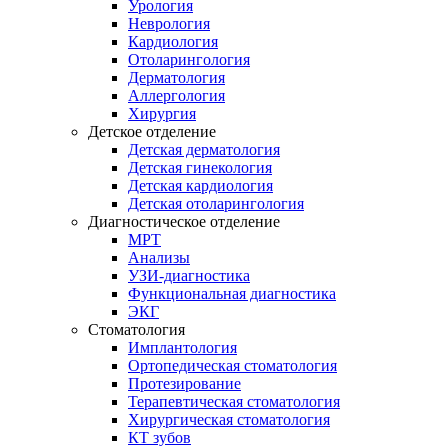
Урология
Неврология
Кардиология
Отоларингология
Дерматология
Аллергология
Хирургия
Детское отделение
Детская дерматология
Детская гинекология
Детская кардиология
Детская отоларингология
Диагностическое отделение
МРТ
Анализы
УЗИ-диагностика
Функциональная диагностика
ЭКГ
Стоматология
Имплантология
Ортопедическая стоматология
Протезирование
Терапевтическая стоматология
Хирургическая стоматология
КТ зубов