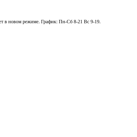
т в новом режиме. График: Пн-Сб 8-21 Вс 9-19.
13.01 короткий день до 13:00