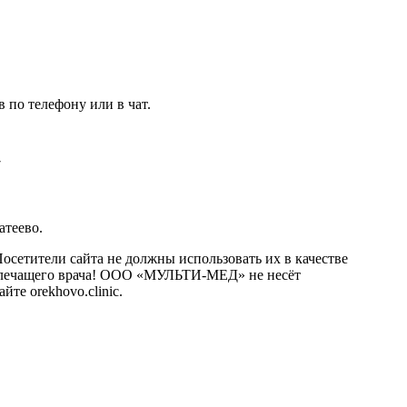
 по телефону или в чат.
7
атеево.
сетители сайта не должны использовать их в качестве
о лечащего врача! ООО «МУЛЬТИ-МЕД» не несёт
те orekhovo.clinic.