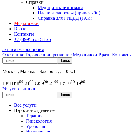
Справки
Медицинские книжки
Паспорт здоровья (приказ 29н)
Справка для ГИБДД (ГАИ)
Медкнижки
Врачи
Контакты
+7 (499) 653-58-25
Записаться на прием
О клинике
Годовое прикрепление
Медкнижки
Врачи
Контакты
Москва, Маршала Захарова, д.10 к.1.
00
00
00
00
00
00
Пн-Пт 8
-21
Сб 9
-21
Вс 10
-19
Услуги клиники
Все услуги
Взрослое отделение
Терапия
Гинекология
Урология
Неврология