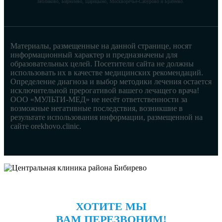
Зябликово, Бирюлёво, Царицыно, Москворечье-Сабурово и Братеево.
Материалы, размещенные на данной странице, носят
информационный характер и предназначены для
образовательных целей. Посетители сайта не должны
использовать их в качестве медицинских рекомендаций.
Определение диагноза и выбор методики лечения остается
исключительной прерогативой вашего лечащего врача!
ООО «МУЛЬТИ-МЕД» не несёт ответственности за
возможные негативные последствия, возникшие в
результате использования информации, размещенной на
сайте orekhovo.clinic.
ХОТИТЕ МЫ
ВАМ ПЕРЕЗВОНИМ!