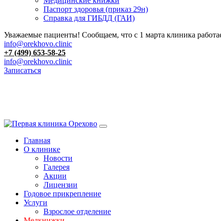
Медицинские книжки
Паспорт здоровья (приказ 29н)
Справка для ГИБДД (ГАИ)
Уважаемые пациенты! Сообщаем, что с 1 марта клиника работае
info@orekhovo.clinic
+7 (499) 653-58-25
info@orekhovo.clinic
Записаться
Перейти
к
содержанию
Главная
О клинике
Новости
Галерея
Акции
Лицензии
Годовое прикрепление
Услуги
Взрослое отделение
Медкнижки