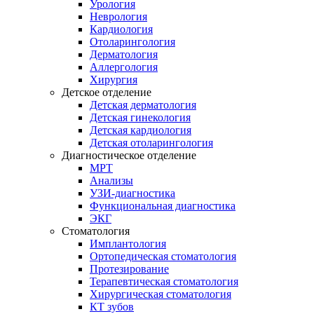
Урология
Неврология
Кардиология
Отоларингология
Дерматология
Аллергология
Хирургия
Детское отделение
Детская дерматология
Детская гинекология
Детская кардиология
Детская отоларингология
Диагностическое отделение
МРТ
Анализы
УЗИ-диагностика
Функциональная диагностика
ЭКГ
Стоматология
Имплантология
Ортопедическая стоматология
Протезирование
Терапевтическая стоматология
Хирургическая стоматология
КТ зубов