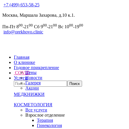
+7 (499) 653-58-25
Москва, Маршала Захарова, д.10 к.1.
00
00
00
00
00
00
Пн-Пт 8
-21
Сб 9
-21
Вс 10
-19
info@orekhovo.clinic
Главная
О клинике
Годовое прикрепление
Цены
COVID
Новости
Услуги
Галерея
Акции
МЕДКНИЖКИ
КОСМЕТОЛОГИЯ
Все услуги
Взрослое отделение
Терапия
Гинекология