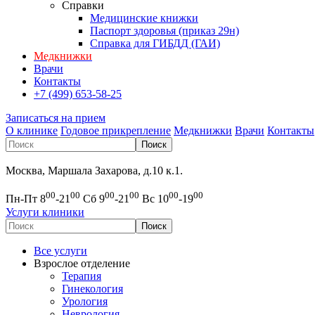
Справки
Медицинские книжки
Паспорт здоровья (приказ 29н)
Справка для ГИБДД (ГАИ)
Медкнижки
Врачи
Контакты
+7 (499) 653-58-25
Записаться на прием
О клинике
Годовое прикрепление
Медкнижки
Врачи
Контакты
Москва, Маршала Захарова, д.10 к.1.
00
00
00
00
00
00
Пн-Пт 8
-21
Сб 9
-21
Вс 10
-19
Услуги клиники
Все услуги
Взрослое отделение
Терапия
Гинекология
Урология
Неврология