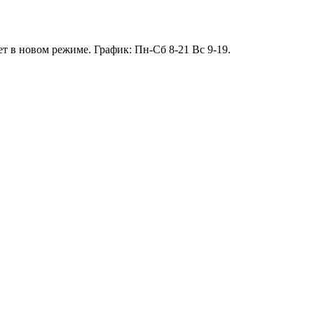
т в новом режиме. График: Пн-Сб 8-21 Вс 9-19.
13.01 короткий день до 13:00