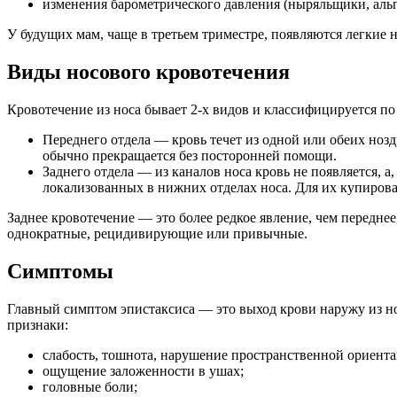
изменения барометрического давления (ныряльщики, альп
У будущих мам, чаще в третьем триместре, появляются легкие 
Виды носового кровотечения
Кровотечение из носа бывает 2-х видов и классифицируется по
Переднего отдела — кровь течет из одной или обеих нозд
обычно прекращается без посторонней помощи.
Заднего отдела — из каналов носа кровь не появляется, 
локализованных в нижних отделах носа. Для их купиро
Заднее кровотечение — это более редкое явление, чем передне
однократные, рецидивирующие или привычные.
Симптомы
Главный симптом эпистаксиса — это выход крови наружу из но
признаки:
слабость, тошнота, нарушение пространственной ориента
ощущение заложенности в ушах;
головные боли;