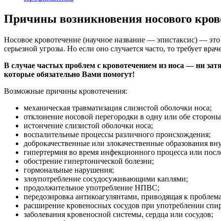
Причины возникновения носового кров
Носовое кровотечение (научное название — эпистаксис) — это 
серьезной угрозы. Но если оно случается часто, то требует вр
В случае частых проблем с кровотечением из носа — ни зат
которые обязательно Вами помогут!
Возможные причины кровотечения:
механическая травматизация слизистой оболочки носа;
отклонение носовой перегородки в одну или обе стороны
истончение слизистой оболочки носа;
воспалительные процессы различного происхождения;
доброкачественные или злокачественные образования вну
гипертермия во время инфекционного процесса или после
обострение гипертонической болезни;
гормональные нарушения;
злоупотребление сосудосуживающими каплями;
продолжительное употребление НПВС;
передозировка антикоагулянтами, приводящая к проблем
расширение кровеносных сосудов при употреблении спир
заболевания кровеносной системы, сердца или сосудов;