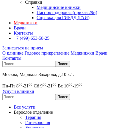
Справки
Медицинские книжки
Паспорт здоровья (приказ 29н)
Справка для ГИБДД (ГАИ)
Медкнижки
Врачи
Контакты
+7 (499) 653-58-25
Записаться на прием
О клинике
Годовое прикрепление
Медкнижки
Врачи
Контакты
Москва, Маршала Захарова, д.10 к.1.
00
00
00
00
00
00
Пн-Пт 8
-21
Сб 9
-21
Вс 10
-19
Услуги клиники
Все услуги
Взрослое отделение
Терапия
Гинекология
Урология