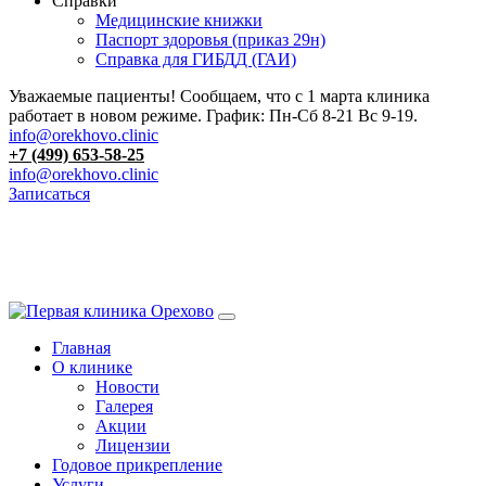
Справки
Медицинские книжки
Паспорт здоровья (приказ 29н)
Справка для ГИБДД (ГАИ)
Уважаемые пациенты! Сообщаем, что с 1 марта клиника
работает в новом режиме. График: Пн-Сб 8-21 Вс 9-19.
info@orekhovo.clinic
+7 (499) 653-58-25
info@orekhovo.clinic
Записаться
Перейти
к
13.01 короткий день до 13:00
содержанию
Главная
О клинике
Новости
Галерея
Акции
Лицензии
Годовое прикрепление
Услуги