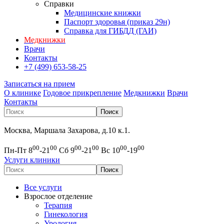
Справки
Медицинские книжки
Паспорт здоровья (приказ 29н)
Справка для ГИБДД (ГАИ)
Медкнижки
Врачи
Контакты
+7 (499) 653-58-25
Записаться на прием
О клинике
Годовое прикрепление
Медкнижки
Врачи
Контакты
Москва, Маршала Захарова, д.10 к.1.
00
00
00
00
00
00
Пн-Пт 8
-21
Сб 9
-21
Вс 10
-19
Услуги клиники
Все услуги
Взрослое отделение
Терапия
Гинекология
Урология