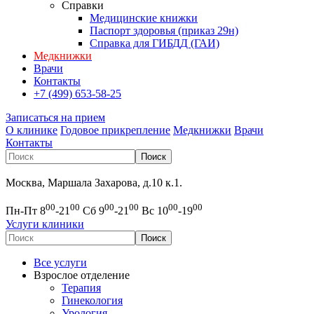
Справки
Медицинские книжки
Паспорт здоровья (приказ 29н)
Справка для ГИБДД (ГАИ)
Медкнижки
Врачи
Контакты
+7 (499) 653-58-25
Записаться на прием
О клинике
Годовое прикрепление
Медкнижки
Врачи
Контакты
Москва, Маршала Захарова, д.10 к.1.
00
00
00
00
00
00
Пн-Пт 8
-21
Сб 9
-21
Вс 10
-19
Услуги клиники
Все услуги
Взрослое отделение
Терапия
Гинекология
Урология