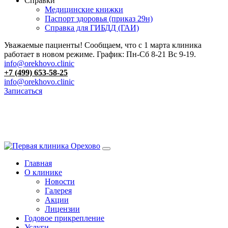
Справки
Медицинские книжки
Паспорт здоровья (приказ 29н)
Справка для ГИБДД (ГАИ)
Уважаемые пациенты! Сообщаем, что с 1 марта клиника
работает в новом режиме. График: Пн-Сб 8-21 Вс 9-19.
info@orekhovo.clinic
+7 (499) 653-58-25
info@orekhovo.clinic
Записаться
Перейти
к
13.01 короткий день до 13:00
содержанию
Главная
О клинике
Новости
Галерея
Акции
Лицензии
Годовое прикрепление
Услуги