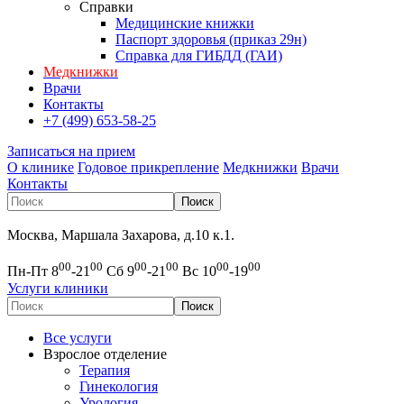
Справки
Медицинские книжки
Паспорт здоровья (приказ 29н)
Справка для ГИБДД (ГАИ)
Медкнижки
Врачи
Контакты
+7 (499) 653-58-25
Записаться на прием
О клинике
Годовое прикрепление
Медкнижки
Врачи
Контакты
Москва, Маршала Захарова, д.10 к.1.
00
00
00
00
00
00
Пн-Пт 8
-21
Сб 9
-21
Вс 10
-19
Услуги клиники
Все услуги
Взрослое отделение
Терапия
Гинекология
Урология